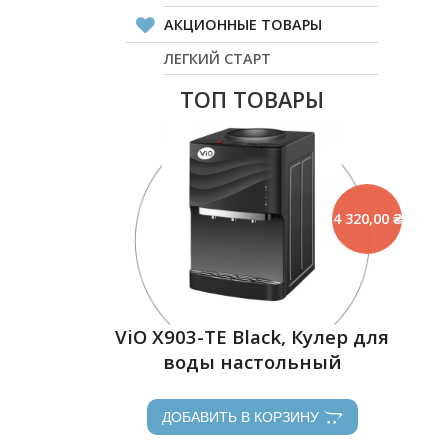
АКЦИОННЫЕ ТОВАРЫ
ЛЕГКИЙ СТАРТ
ТОП ТОВАРЫ
4 320,00 ₴
ViO Х903-TЕ Black, Кулер для
воды настольный
ДОБАВИТЬ В КОРЗИНУ
ДОБАВИТЬ В КОРЗИНУ
ДОБАВИТЬ В КОРЗИНУ