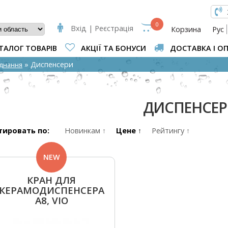
КОВА ФОРМА
0
Вхід | Реєстрація
Корзина
Рус
ТАЛОГ ТОВАРІВ
АКЦІЇ ТА БОНУСИ
ДОСТАВКА І О
ВИ Є ТУТ
» Диспенсери
аднання
ДИСПЕНСЕ
тировать по:
Новинкам ↑
Цене ↑
Рейтингу ↑
NEW
КРАН ДЛЯ
КЕРАМОДИСПЕНСЕРА
A8, VIO