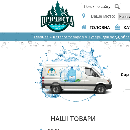
ПОШУ
Ваше місто:
ГОЛОВНА
КА
»
»
Главная
Каталог товаров
Кулери для води, обл
Сор
НАШІ ТОВАРИ