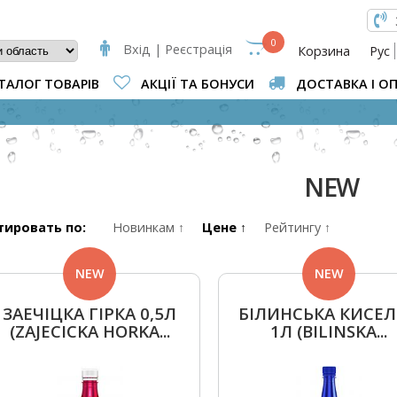
КОВА ФОРМА
0
Вхід | Реєстрація
Корзина
Рус
ТАЛОГ ТОВАРІВ
АКЦІЇ ТА БОНУСИ
ДОСТАВКА І О
ВИ Є ТУТ
NEW
тировать по:
Новинкам ↑
Цене ↑
Рейтингу ↑
NEW
NEW
ЗАЕЧІЦКА ГІРКА 0,5Л
БІЛИНСЬКА КИСЕ
(ZAJECICKA HORKA...
1Л (BILINSKA...