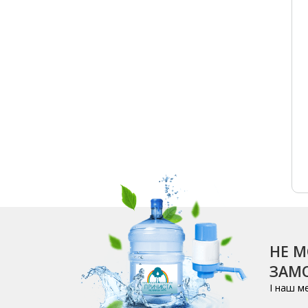
НЕ М
ЗАМО
І наш м