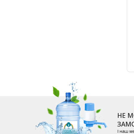
НЕ М
ЗАМО
І наш м