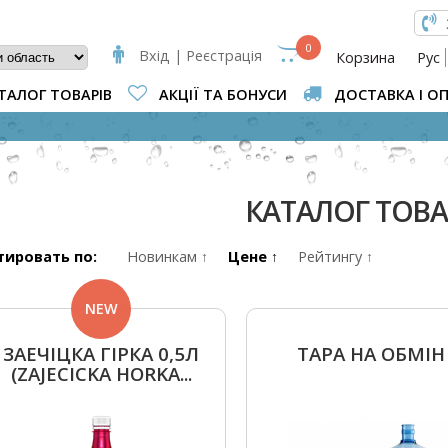
КОВА ФОРМА
0
Вхід | Реєстрація
Корзина
Рус
ТАЛОГ ТОВАРІВ
АКЦІЇ ТА БОНУСИ
ДОСТАВКА І О
ВИ Є ТУТ
КАТАЛОГ ТОВ
тировать по:
Новинкам ↑
Цене ↑
Рейтингу ↑
NEW
ЗАЕЧІЦКА ГІРКА 0,5Л
ТАРА НА ОБМІН
(ZAJECICKA HORKA...