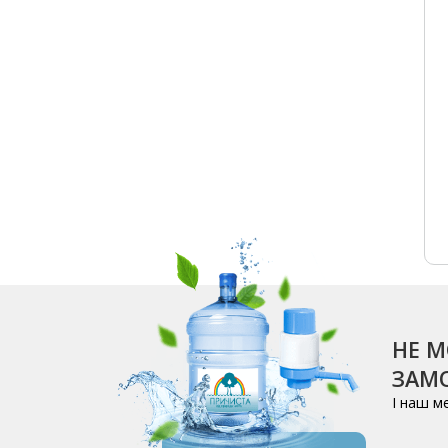
НЕ М
ЗАМО
І наш м