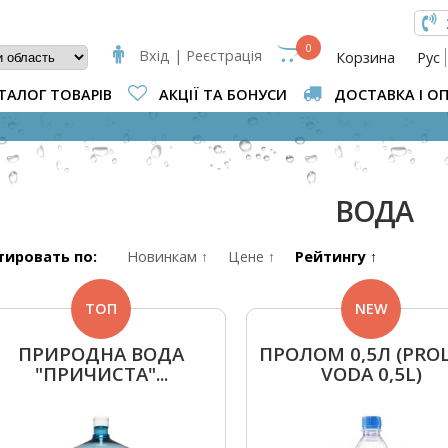
КОВА ФОРМА
0
Вхід | Реєстрація
Корзина
Рус
ТАЛОГ ТОВАРІВ
АКЦІЇ ТА БОНУСИ
ДОСТАВКА І О
ВИ Є ТУТ
ВОДА
тировать по:
Новинкам ↑
Цене ↑
Рейтингу ↑
ТОП
NEW
ПРИРОДНА ВОДА
ПРОЛОМ 0,5Л (PRO
"ПРИЧИСТА"...
VODA 0,5L)