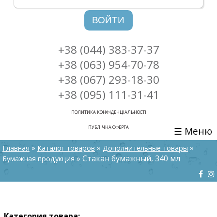
ВОЙТИ
+38 (044) 383-37-37
+38 (063) 954-70-78
+38 (067) 293-18-30
+38 (095) 111-31-41
ПОЛИТИКА КОНФІДЕНЦІАЛЬНОСТІ
ПУБЛІЧНА ОФЕРТА
☰ Меню
ВЫ ЗДЕСЬ
»
»
»
Главная
Каталог товаров
Дополнительные товары
» Стакан бумажный, 340 мл
Бумажная продукция
Категория товара: