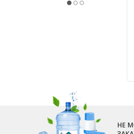
НЕ М
ЗАК