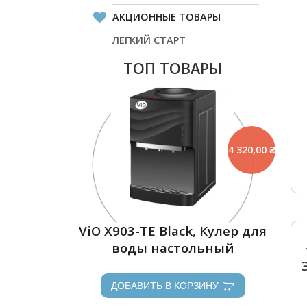
АКЦИОННЫЕ ТОВАРЫ
ЛЕГКИЙ СТАРТ
ТОП ТОВАРЫ
4 320,00 ₴
ViO Х903-TЕ Black, Кулер для
воды настольный
ДОБАВИТЬ В КОРЗИНУ
ДОБАВИТЬ В КОРЗИНУ
ДОБАВИТЬ В КОРЗИНУ